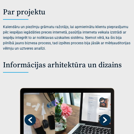
Par projektu
Kalendāru un piezīmju grāmatu ražotājs, lai apmierinātu klientu pieprasījumu
pēc iespējas iegādāties preces internetā, pasūtīja interneta veikala izstrādi ar
iespēju integrēt to ar noliktavas uzskaites sistēmu. Ņemot vērā, ka šis bija
pilnībā jauns biznesa process, tad izpētes process bija jāsāk ar mērķauditorijas
vēlmju un uztveres analīzi.
Informācijas arhitektūra un dizains
Previous
Next