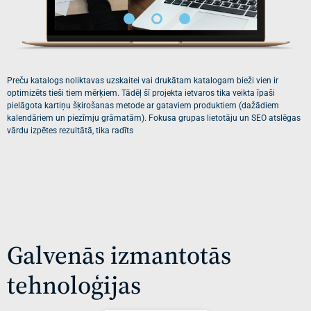
Preču katalogs noliktavas uzskaitei vai drukātam katalogam bieži vien ir
optimizēts tieši tiem mērķiem. Tādēļ šī projekta ietvaros tika veikta īpaši
pielāgota kartiņu šķirošanas metode ar gataviem produktiem (dažādiem
kalendāriem un piezīmju grāmatām). Fokusa grupas lietotāju un SEO atslēgas
vārdu izpētes rezultātā, tika radīts
Galvenās izmantotās
tehnoloģijas