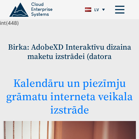
LV
int(448)
Birka:
AdobeXD Interaktīvu dizaina
maketu izstrādei (datora
Kalendāru un piezīmju
grāmatu interneta veikala
izstrāde