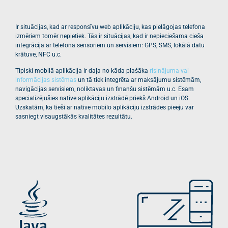
Ir situācijas, kad ar responsīvu web aplikāciju, kas pielāgojas telefona
izmēriem tomēr nepietiek. Tās ir situācijas, kad ir nepieciešama cieša
integrācija ar telefona sensoriem un servisiem: GPS, SMS, lokālā datu
krātuve, NFC u.c.
Tipiski mobilā aplikācija ir daļa no kāda plašāka
risinājuma vai
informācijas sistēmas
un tā tiek integrēta ar maksājumu sistēmām,
navigācijas servisiem, noliktavas un finanšu sistēmām u.c. Esam
specializējušies native aplikāciju izstrādē priekš Android un iOS.
Uzskatām, ka tieši ar native mobilo aplikāciju izstrādes pieeju var
sasniegt visaugstākās kvalitātes rezultātu.